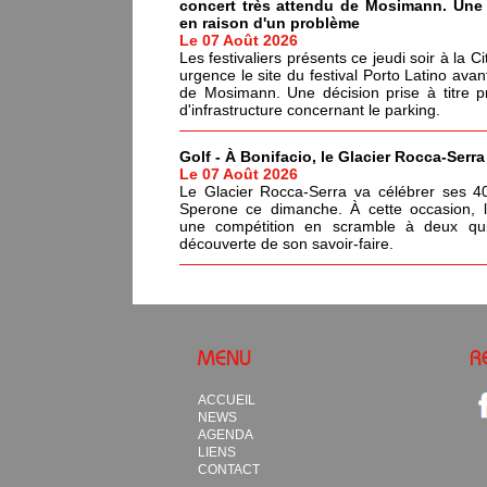
concert très attendu de Mosimann. Une d
en raison d'un problème
Le 07 Août 2026
Les festivaliers présents ce jeudi soir à la C
urgence le site du festival Porto Latino avan
de Mosimann. Une décision prise à titre p
d'infrastructure concernant le parking.
Golf - À Bonifacio, le Glacier Rocca-Serr
Le 07 Août 2026
Le Glacier Rocca-Serra va célébrer ses 4
Sperone ce dimanche. À cette occasion, l'i
une compétition en scramble à deux qui
découverte de son savoir-faire.
MENU
R
ACCUEIL
NEWS
AGENDA
LIENS
CONTACT