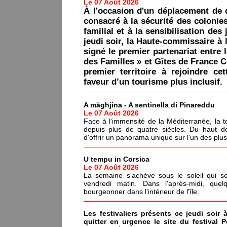
Le 07 Août 2026
À l'occasion d'un déplacement de 
consacré à la sécurité des colonie
familial et à la sensibilisation des 
jeudi soir, la Haute-commissaire à 
signé le premier partenariat entre 
des Familles » et Gîtes de France C
premier territoire à rejoindre ce
faveur d’un tourisme plus inclusif.
A màghjina - A sentinella di Pinareddu
Le 07 Août 2026
Face à l'immensité de la Méditerranée, la tou
depuis plus de quatre siècles. Du haut de
d'offrir un panorama unique sur l'un des plu
U tempu in Corsica
Le 07 Août 2026
La semaine s'achève sous le soleil qui s
vendredi matin. Dans l'après-midi, quel
bourgeonner dans l'intérieur de l'île.
Les festivaliers présents ce jeudi soir 
quitter en urgence le site du festival 