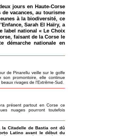
deux jours en Haute-Corse
s de vacances, au tourisme
jeunes à la biodiversité, ce
l’Enfance, Sarah El Haïry, a
le label national « Le Choix
orse, faisant de la Corse le
tte démarche nationale en
r de Pinarellu veille sur le golfe
 son promontoire, elle continue
s beaux rivages de l'Extrême-Sud.
era présent partout en Corse ce
ques nuages pourront toutefois
à la Citadelle de Bastia ont dû
Porto Latino avant le début du