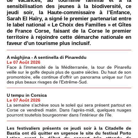
de vacances, au tourisme familial et à la
sensibilisation des jeunes à la biodiversité, ce
jeudi soir, la Haute-commissaire à l’Enfance,
Sarah El Haïry, a signé le premier partenariat entre
le label national « Le Choix des Familles » et Gîtes
de France Corse, faisant de la Corse le premier
territoire à rejoindre cette démarche nationale en
faveur d’un tourisme plus inclusif.
A màghjina - A sentinella di Pinareddu
Le 07 Août 2026
Face à l'immensité de la Méditerranée, la tour de Pinarellu
veille sur le golfe depuis plus de quatre siècles. Du haut de son
promontoire, elle continue d'offrir un panorama unique sur l'un
des plus beaux rivages de l'Extrême-Sud.
U tempu in Corsica
Le 07 Août 2026
La semaine s'achève sous le soleil qui sera présent partout en
Corse ce vendredi matin. Dans l'après-midi, quelques nuages
pourront toutefois bourgeonner dans l'intérieur de l'île.
Les festivaliers présents ce jeudi soir à la Citadelle de
Bastia ont dû quitter en urgence le site du festival Porto