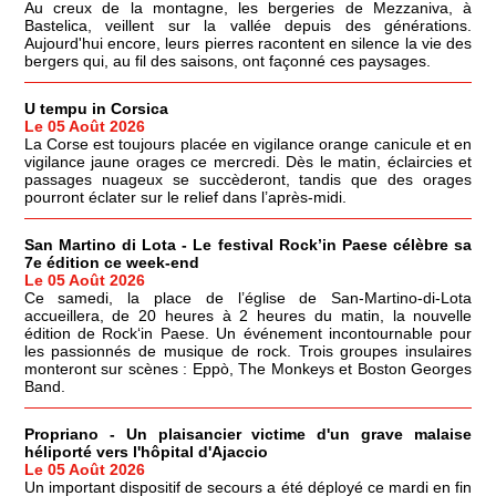
Au creux de la montagne, les bergeries de Mezzaniva, à
Bastelica, veillent sur la vallée depuis des générations.
Aujourd'hui encore, leurs pierres racontent en silence la vie des
bergers qui, au fil des saisons, ont façonné ces paysages.
U tempu in Corsica
Le 05 Août 2026
La Corse est toujours placée en vigilance orange canicule et en
vigilance jaune orages ce mercredi. Dès le matin, éclaircies et
passages nuageux se succèderont, tandis que des orages
pourront éclater sur le relief dans l’après-midi.
San Martino di Lota - Le festival Rock’in Paese célèbre sa
7e édition ce week-end
Le 05 Août 2026
Ce samedi, la place de l’église de San-Martino-di-Lota
accueillera, de 20 heures à 2 heures du matin, la nouvelle
édition de Rock‘in Paese. Un événement incontournable pour
les passionnés de musique de rock. Trois groupes insulaires
monteront sur scènes : Eppò, The Monkeys et Boston Georges
Band.
Propriano - Un plaisancier victime d'un grave malaise
héliporté vers l'hôpital d'Ajaccio
Le 05 Août 2026
Un important dispositif de secours a été déployé ce mardi en fin