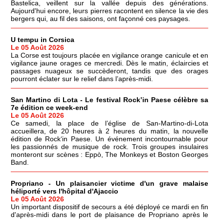
Bastelica, veillent sur la vallée depuis des générations.
Aujourd'hui encore, leurs pierres racontent en silence la vie des
bergers qui, au fil des saisons, ont façonné ces paysages.
U tempu in Corsica
Le 05 Août 2026
La Corse est toujours placée en vigilance orange canicule et en
vigilance jaune orages ce mercredi. Dès le matin, éclaircies et
passages nuageux se succèderont, tandis que des orages
pourront éclater sur le relief dans l’après-midi.
San Martino di Lota - Le festival Rock’in Paese célèbre sa
7e édition ce week-end
Le 05 Août 2026
Ce samedi, la place de l’église de San-Martino-di-Lota
accueillera, de 20 heures à 2 heures du matin, la nouvelle
édition de Rock‘in Paese. Un événement incontournable pour
les passionnés de musique de rock. Trois groupes insulaires
monteront sur scènes : Eppò, The Monkeys et Boston Georges
Band.
Propriano - Un plaisancier victime d'un grave malaise
héliporté vers l'hôpital d'Ajaccio
Le 05 Août 2026
Un important dispositif de secours a été déployé ce mardi en fin
d'après-midi dans le port de plaisance de Propriano après le