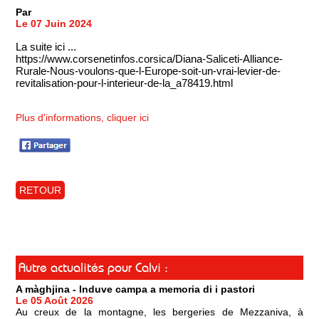
Par
Le 07 Juin 2024
La suite ici ...
https://www.corsenetinfos.corsica/Diana-Saliceti-Alliance-
Rurale-Nous-voulons-que-l-Europe-soit-un-vrai-levier-de-
revitalisation-pour-l-interieur-de-la_a78419.html
Plus d'informations, cliquer ici
RETOUR
Autre actualités pour Calvi :
A màghjina - Induve campa a memoria di i pastori
Le 05 Août 2026
Au creux de la montagne, les bergeries de Mezzaniva, à