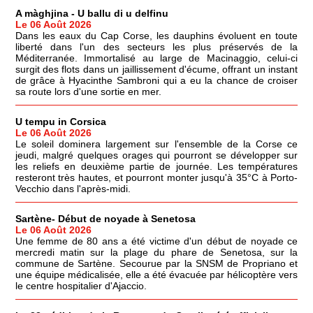
A màghjina - U ballu di u delfinu
Le 06 Août 2026
Dans les eaux du Cap Corse, les dauphins évoluent en toute
liberté dans l'un des secteurs les plus préservés de la
Méditerranée. Immortalisé au large de Macinaggio, celui-ci
surgit des flots dans un jaillissement d'écume, offrant un instant
de grâce à Hyacinthe Sambroni qui a eu la chance de croiser
sa route lors d'une sortie en mer.
U tempu in Corsica
Le 06 Août 2026
Le soleil dominera largement sur l'ensemble de la Corse ce
jeudi, malgré quelques orages qui pourront se développer sur
les reliefs en deuxième partie de journée. Les températures
resteront très hautes, et pourront monter jusqu'à 35°C à Porto-
Vecchio dans l'après-midi.
Sartène- Début de noyade à Senetosa
Le 06 Août 2026
Une femme de 80 ans a été victime d'un début de noyade ce
mercredi matin sur la plage du phare de Senetosa, sur la
commune de Sartène. Secourue par la SNSM de Propriano et
une équipe médicalisée, elle a été évacuée par hélicoptère vers
le centre hospitalier d'Ajaccio.