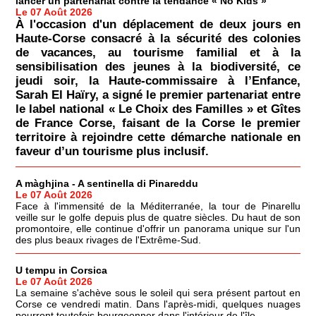
lancer un partenariat contre la tendance « No Kids »
Le 07 Août 2026
À l'occasion d'un déplacement de deux jours en
Haute-Corse consacré à la sécurité des colonies
de vacances, au tourisme familial et à la
sensibilisation des jeunes à la biodiversité, ce
jeudi soir, la Haute-commissaire à l’Enfance,
Sarah El Haïry, a signé le premier partenariat entre
le label national « Le Choix des Familles » et Gîtes
de France Corse, faisant de la Corse le premier
territoire à rejoindre cette démarche nationale en
faveur d’un tourisme plus inclusif.
A màghjina - A sentinella di Pinareddu
Le 07 Août 2026
Face à l'immensité de la Méditerranée, la tour de Pinarellu
veille sur le golfe depuis plus de quatre siècles. Du haut de son
promontoire, elle continue d'offrir un panorama unique sur l'un
des plus beaux rivages de l'Extrême-Sud.
U tempu in Corsica
Le 07 Août 2026
La semaine s'achève sous le soleil qui sera présent partout en
Corse ce vendredi matin. Dans l'après-midi, quelques nuages
pourront toutefois bourgeonner dans l'intérieur de l'île.