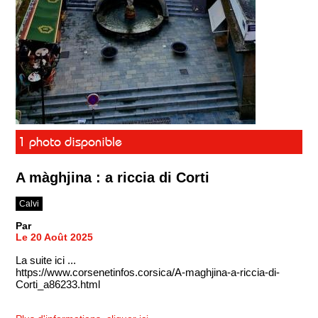
1 photo disponible
A màghjina : a riccia di Corti
Calvi
Par
Le 20 Août 2025
La suite ici ...
https://www.corsenetinfos.corsica/A-maghjina-a-riccia-di-
Corti_a86233.html