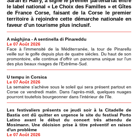
Sarah El Haïry, a signé le premier partenariat entre
le label national « Le Choix des Familles » et Gîtes
de France Corse, faisant de la Corse le premier
territoire à rejoindre cette démarche nationale en
faveur d’un tourisme plus inclusif.
A màghjina - A sentinella di Pinareddu
Le 07 Août 2026
Face à l'immensité de la Méditerranée, la tour de Pinarellu
veille sur le golfe depuis plus de quatre siècles. Du haut de son
promontoire, elle continue d'offrir un panorama unique sur l'un
des plus beaux rivages de l'Extrême-Sud.
U tempu in Corsica
Le 07 Août 2026
La semaine s'achève sous le soleil qui sera présent partout en
Corse ce vendredi matin. Dans l'après-midi, quelques nuages
pourront toutefois bourgeonner dans l'intérieur de l'île.
Les festivaliers présents ce jeudi soir à la Citadelle de
Bastia ont dû quitter en urgence le site du festival Porto
Latino avant le début du concert très attendu de
Mosimann. Une décision prise à titre préventif en raison
d'un problème
Le 07 Août 2026