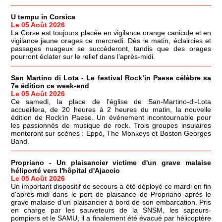
U tempu in Corsica
Le 05 Août 2026
La Corse est toujours placée en vigilance orange canicule et en
vigilance jaune orages ce mercredi. Dès le matin, éclaircies et
passages nuageux se succèderont, tandis que des orages
pourront éclater sur le relief dans l’après-midi.
San Martino di Lota - Le festival Rock’in Paese célèbre sa
7e édition ce week-end
Le 05 Août 2026
Ce samedi, la place de l’église de San-Martino-di-Lota
accueillera, de 20 heures à 2 heures du matin, la nouvelle
édition de Rock‘in Paese. Un événement incontournable pour
les passionnés de musique de rock. Trois groupes insulaires
monteront sur scènes : Eppò, The Monkeys et Boston Georges
Band.
Propriano - Un plaisancier victime d'un grave malaise
héliporté vers l'hôpital d'Ajaccio
Le 05 Août 2026
Un important dispositif de secours a été déployé ce mardi en fin
d'après-midi dans le port de plaisance de Propriano après le
grave malaise d'un plaisancier à bord de son embarcation. Pris
en charge par les sauveteurs de la SNSM, les sapeurs-
pompiers et le SAMU, il a finalement été évacué par hélicoptère