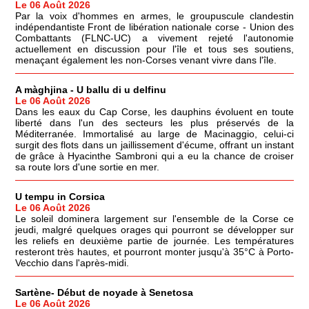
Le 06 Août 2026
Par la voix d'hommes en armes, le groupuscule clandestin
indépendantiste Front de libération nationale corse - Union des
Combattants (FLNC-UC) a vivement rejeté l'autonomie
actuellement en discussion pour l'île et tous ses soutiens,
menaçant également les non-Corses venant vivre dans l'île.
A màghjina - U ballu di u delfinu
Le 06 Août 2026
Dans les eaux du Cap Corse, les dauphins évoluent en toute
liberté dans l'un des secteurs les plus préservés de la
Méditerranée. Immortalisé au large de Macinaggio, celui-ci
surgit des flots dans un jaillissement d'écume, offrant un instant
de grâce à Hyacinthe Sambroni qui a eu la chance de croiser
sa route lors d'une sortie en mer.
U tempu in Corsica
Le 06 Août 2026
Le soleil dominera largement sur l'ensemble de la Corse ce
jeudi, malgré quelques orages qui pourront se développer sur
les reliefs en deuxième partie de journée. Les températures
resteront très hautes, et pourront monter jusqu'à 35°C à Porto-
Vecchio dans l'après-midi.
Sartène- Début de noyade à Senetosa
Le 06 Août 2026