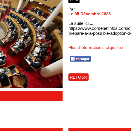
Par
Le 05 Décembre 2023
La suite ici ...
https://www.corsenetinfos.corsi
prepare-a-la-possible-adoption-d
Plus d'informations, cliquer ici
RETOUR