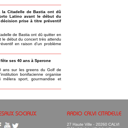
à la Citadelle de Bastia ont dû
Porto Latino avant le début du
écision prise à titre préventif
itadelle de Bastia ont dû quitter en
t le début du concert très attendu
réventif en raison d'un problème
a fête ses 40 ans à Sperone
0 ans sur les greens du Golf de
nstitution bonifacienne organise
 mêlera sport, gourmandise et
ESAUX SOCIAUX
RADIO CALVI CITADELLE
27 Haute Ville - 20260 CALVI