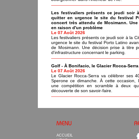
Les festivaliers présents ce jeudi soir 
quitter en urgence le site du festival 
concert très attendu de Mosimann. Une d
en raison d'un problème
Le 07 Août 2026
Les festivaliers présents ce jeudi soir à la C
urgence le site du festival Porto Latino avan
de Mosimann. Une décision prise à titre p
d'infrastructure concernant le parking.
Golf - À Bonifacio, le Glacier Rocca-Serr
Le 07 Août 2026
Le Glacier Rocca-Serra va célébrer ses 4
Sperone ce dimanche. À cette occasion, l'i
une compétition en scramble à deux qui
découverte de son savoir-faire.
MENU
R
ACCUEIL