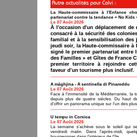
Autre actualités pour Calvi :
La Haute-commissaire à l’Enfance cho
partenariat contre la tendance « No Kids 
Le 07 Août 2026
À l'occasion d'un déplacement de 
consacré à la sécurité des colonie
familial et à la sensibilisation des 
jeudi soir, la Haute-commissaire à 
signé le premier partenariat entre 
des Familles » et Gîtes de France C
premier territoire à rejoindre ce
faveur d’un tourisme plus inclusif.
A màghjina - A sentinella di Pinareddu
Le 07 Août 2026
Face à l'immensité de la Méditerranée, la tou
depuis plus de quatre siècles. Du haut de
d'offrir un panorama unique sur l'un des plu
U tempu in Corsica
Le 07 Août 2026
La semaine s'achève sous le soleil qui s
vendredi matin. Dans l'après-midi, quel
bourgeonner dans l'intérieur de l'île.