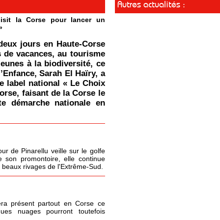
Autres actualités :
isit la Corse pour lancer un
»
deux jours en Haute-Corse
s de vacances, au tourisme
jeunes à la biodiversité, ce
l’Enfance, Sarah El Haïry, a
le label national « Le Choix
orse, faisant de la Corse le
tte démarche nationale en
r de Pinarellu veille sur le golfe
 son promontoire, elle continue
s beaux rivages de l'Extrême-Sud.
era présent partout en Corse ce
ques nuages pourront toutefois