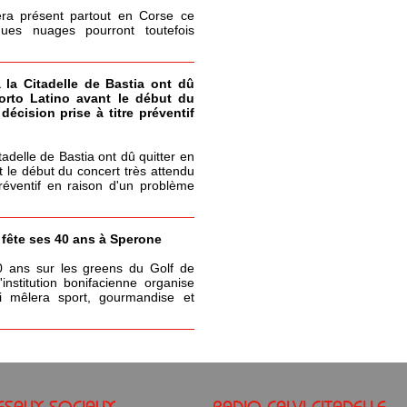
era présent partout en Corse ce
ques nuages pourront toutefois
à la Citadelle de Bastia ont dû
Porto Latino avant le début du
écision prise à titre préventif
itadelle de Bastia ont dû quitter en
t le début du concert très attendu
réventif en raison d'un problème
a fête ses 40 ans à Sperone
0 ans sur les greens du Golf de
nstitution bonifacienne organise
 mêlera sport, gourmandise et