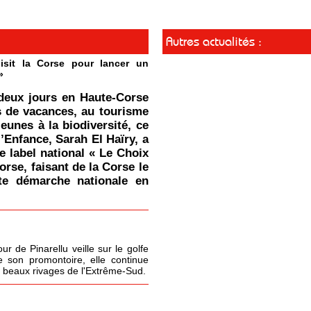
Autres actualités :
isit la Corse pour lancer un
»
deux jours en Haute-Corse
s de vacances, au tourisme
jeunes à la biodiversité, ce
l’Enfance, Sarah El Haïry, a
le label national « Le Choix
orse, faisant de la Corse le
tte démarche nationale en
r de Pinarellu veille sur le golfe
 son promontoire, elle continue
s beaux rivages de l'Extrême-Sud.