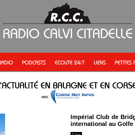
RADIO
PODCASTS
ECOUTE 24/7
LIENS
PETITES
Impérial Club de Bridg
international au Golfe
Calvi