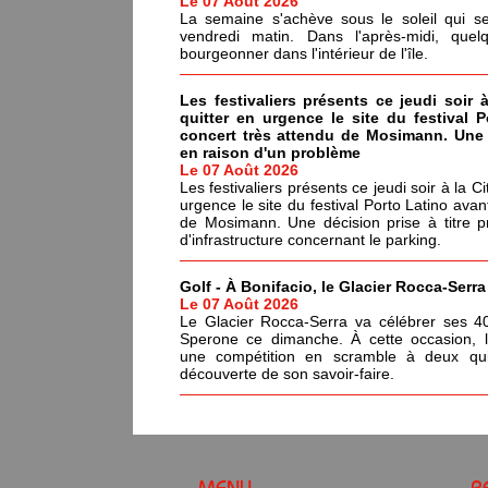
Le 07 Août 2026
La semaine s'achève sous le soleil qui s
vendredi matin. Dans l'après-midi, quel
bourgeonner dans l'intérieur de l'île.
Les festivaliers présents ce jeudi soir 
quitter en urgence le site du festival 
concert très attendu de Mosimann. Une d
en raison d'un problème
Le 07 Août 2026
Les festivaliers présents ce jeudi soir à la C
urgence le site du festival Porto Latino avan
de Mosimann. Une décision prise à titre p
d'infrastructure concernant le parking.
Golf - À Bonifacio, le Glacier Rocca-Serr
Le 07 Août 2026
Le Glacier Rocca-Serra va célébrer ses 4
Sperone ce dimanche. À cette occasion, l'i
une compétition en scramble à deux qui
découverte de son savoir-faire.