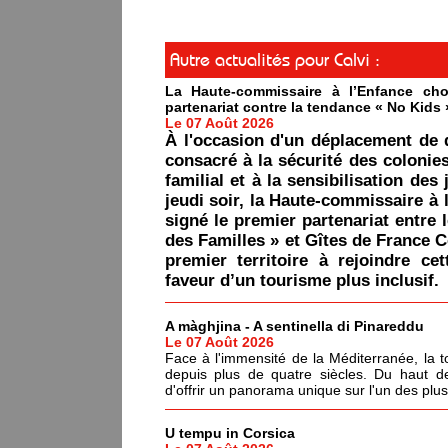
Autre actualités pour Calvi :
La Haute-commissaire à l’Enfance cho
partenariat contre la tendance « No Kids 
Le 07 Août 2026
À l'occasion d'un déplacement de 
consacré à la sécurité des colonie
familial et à la sensibilisation des 
jeudi soir, la Haute-commissaire à 
signé le premier partenariat entre 
des Familles » et Gîtes de France C
premier territoire à rejoindre ce
faveur d’un tourisme plus inclusif.
A màghjina - A sentinella di Pinareddu
Le 07 Août 2026
Face à l'immensité de la Méditerranée, la tou
depuis plus de quatre siècles. Du haut de
d'offrir un panorama unique sur l'un des plu
U tempu in Corsica