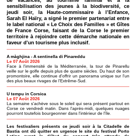
de vacances, au tourisme familial et à la
sensibilisation des jeunes à la biodiversité, ce
jeudi soir, la Haute-commissaire à l’Enfance,
Sarah El Haïry, a signé le premier partenariat entre
le label national « Le Choix des Familles » et Gîtes
de France Corse, faisant de la Corse le premier
territoire à rejoindre cette démarche nationale en
faveur d’un tourisme plus inclusif.
A màghjina - A sentinella di Pinareddu
Le 07 Août 2026
Face à l'immensité de la Méditerranée, la tour de Pinarellu
veille sur le golfe depuis plus de quatre siècles. Du haut de son
promontoire, elle continue d'offrir un panorama unique sur l'un
des plus beaux rivages de l'Extrême-Sud.
U tempu in Corsica
Le 07 Août 2026
La semaine s'achève sous le soleil qui sera présent partout en
Corse ce vendredi matin. Dans l'après-midi, quelques nuages
pourront toutefois bourgeonner dans l'intérieur de l'île.
Les festivaliers présents ce jeudi soir à la Citadelle de
Bastia ont dû quitter en urgence le site du festival Porto