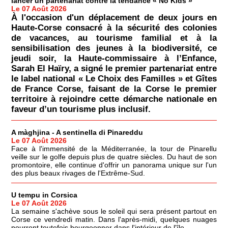
lancer un partenariat contre la tendance « No Kids »
Le 07 Août 2026
À l'occasion d'un déplacement de deux jours en
Haute-Corse consacré à la sécurité des colonies
de vacances, au tourisme familial et à la
sensibilisation des jeunes à la biodiversité, ce
jeudi soir, la Haute-commissaire à l’Enfance,
Sarah El Haïry, a signé le premier partenariat entre
le label national « Le Choix des Familles » et Gîtes
de France Corse, faisant de la Corse le premier
territoire à rejoindre cette démarche nationale en
faveur d’un tourisme plus inclusif.
A màghjina - A sentinella di Pinareddu
Le 07 Août 2026
Face à l'immensité de la Méditerranée, la tour de Pinarellu
veille sur le golfe depuis plus de quatre siècles. Du haut de son
promontoire, elle continue d'offrir un panorama unique sur l'un
des plus beaux rivages de l'Extrême-Sud.
U tempu in Corsica
Le 07 Août 2026
La semaine s'achève sous le soleil qui sera présent partout en
Corse ce vendredi matin. Dans l'après-midi, quelques nuages
pourront toutefois bourgeonner dans l'intérieur de l'île.