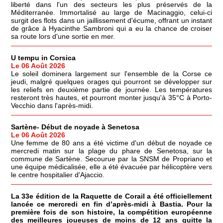
liberté dans l'un des secteurs les plus préservés de la
Méditerranée. Immortalisé au large de Macinaggio, celui-ci
surgit des flots dans un jaillissement d'écume, offrant un instant
de grâce à Hyacinthe Sambroni qui a eu la chance de croiser
sa route lors d'une sortie en mer.
U tempu in Corsica
Le 06 Août 2026
Le soleil dominera largement sur l'ensemble de la Corse ce
jeudi, malgré quelques orages qui pourront se développer sur
les reliefs en deuxième partie de journée. Les températures
resteront très hautes, et pourront monter jusqu'à 35°C à Porto-
Vecchio dans l'après-midi.
Sartène- Début de noyade à Senetosa
Le 06 Août 2026
Une femme de 80 ans a été victime d'un début de noyade ce
mercredi matin sur la plage du phare de Senetosa, sur la
commune de Sartène. Secourue par la SNSM de Propriano et
une équipe médicalisée, elle a été évacuée par hélicoptère vers
le centre hospitalier d'Ajaccio.
La 33e édition de la Raquette de Corail a été officiellement
lancée ce mercredi en fin d’après-midi à Bastia. Pour la
première fois de son histoire, la compétition européenne
des meilleures joueuses de moins de 12 ans quitte la