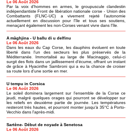
Le 06 Août 2026
Par la voix d'hommes en armes, le groupuscule clandestin
indépendantiste Front de libération nationale corse - Union des
Combattants (FLNC-UC) a vivement rejeté l'autonomie
actuellement en discussion pour l'île et tous ses soutiens,
menaçant également les non-Corses venant vivre dans l'île.
A màghjina - U ballu di u delfinu
Le 06 Août 2026
Dans les eaux du Cap Corse, les dauphins évoluent en toute
liberté dans l'un des secteurs les plus préservés de la
Méditerranée. Immortalisé au large de Macinaggio, celui-ci
surgit des flots dans un jaillissement d'écume, offrant un instant
de grâce à Hyacinthe Sambroni qui a eu la chance de croiser
sa route lors d'une sortie en mer.
U tempu in Corsica
Le 06 Août 2026
Le soleil dominera largement sur l'ensemble de la Corse ce
jeudi, malgré quelques orages qui pourront se développer sur
les reliefs en deuxième partie de journée. Les températures
resteront très hautes, et pourront monter jusqu'à 35°C à Porto-
Vecchio dans l'après-midi.
Sartène- Début de noyade à Senetosa
Le 06 Août 2026