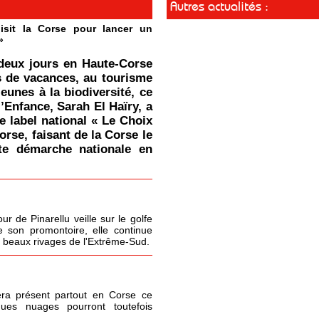
Autres actualités :
isit la Corse pour lancer un
»
deux jours en Haute-Corse
s de vacances, au tourisme
jeunes à la biodiversité, ce
l’Enfance, Sarah El Haïry, a
le label national « Le Choix
orse, faisant de la Corse le
tte démarche nationale en
r de Pinarellu veille sur le golfe
 son promontoire, elle continue
s beaux rivages de l'Extrême-Sud.
era présent partout en Corse ce
ques nuages pourront toutefois