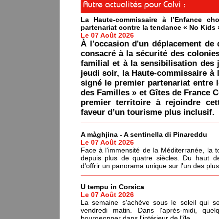
Autre actualités pour Calvi :
La Haute-commissaire à l’Enfance cho
partenariat contre la tendance « No Kids 
Le 07 Août 2026
À l'occasion d'un déplacement de 
consacré à la sécurité des colonie
familial et à la sensibilisation des 
jeudi soir, la Haute-commissaire à 
signé le premier partenariat entre 
des Familles » et Gîtes de France C
premier territoire à rejoindre ce
faveur d’un tourisme plus inclusif.
A màghjina - A sentinella di Pinareddu
Le 07 Août 2026
Face à l'immensité de la Méditerranée, la tou
depuis plus de quatre siècles. Du haut de
d'offrir un panorama unique sur l'un des plu
U tempu in Corsica
Le 07 Août 2026
La semaine s'achève sous le soleil qui s
vendredi matin. Dans l'après-midi, quel
bourgeonner dans l'intérieur de l'île.