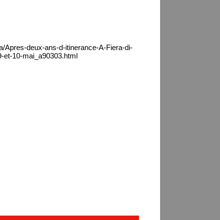
a/Apres-deux-ans-d-itinerance-A-Fiera-di-
s-9-et-10-mai_a90303.html