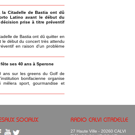
à la Citadelle de Bastia ont dû
Porto Latino avant le début du
écision prise à titre préventif
itadelle de Bastia ont dû quitter en
t le début du concert très attendu
réventif en raison d'un problème
a fête ses 40 ans à Sperone
0 ans sur les greens du Golf de
nstitution bonifacienne organise
 mêlera sport, gourmandise et
ESAUX SOCIAUX
RADIO CALVI CITADELLE
27 Haute Ville - 20260 CALVI