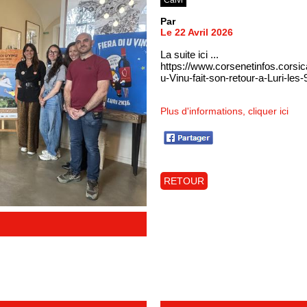
Par
Le 22 Avril 2026
La suite ici ...
https://www.corsenetinfos.corsic
u-Vinu-fait-son-retour-a-Luri-le
Plus d'informations, cliquer ici
RETOUR