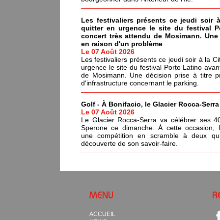
Les festivaliers présents ce jeudi soir 
quitter en urgence le site du festival 
concert très attendu de Mosimann. Une d
en raison d'un problème
Le 07 Août 2026
Les festivaliers présents ce jeudi soir à la C
urgence le site du festival Porto Latino avan
de Mosimann. Une décision prise à titre p
d'infrastructure concernant le parking.
Golf - À Bonifacio, le Glacier Rocca-Serr
Le 07 Août 2026
Le Glacier Rocca-Serra va célébrer ses 4
Sperone ce dimanche. À cette occasion, l'i
une compétition en scramble à deux qui
découverte de son savoir-faire.
MENU
R
ACCUEIL