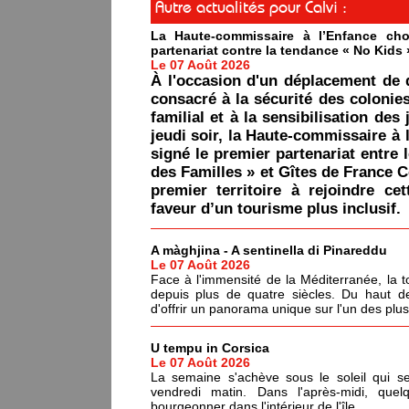
Autre actualités pour Calvi :
La Haute-commissaire à l’Enfance cho
partenariat contre la tendance « No Kids 
Le 07 Août 2026
À l'occasion d'un déplacement de 
consacré à la sécurité des colonie
familial et à la sensibilisation des 
jeudi soir, la Haute-commissaire à 
signé le premier partenariat entre 
des Familles » et Gîtes de France C
premier territoire à rejoindre ce
faveur d’un tourisme plus inclusif.
A màghjina - A sentinella di Pinareddu
Le 07 Août 2026
Face à l'immensité de la Méditerranée, la tou
depuis plus de quatre siècles. Du haut de
d'offrir un panorama unique sur l'un des plu
U tempu in Corsica
Le 07 Août 2026
La semaine s'achève sous le soleil qui s
vendredi matin. Dans l'après-midi, quel
bourgeonner dans l'intérieur de l'île.