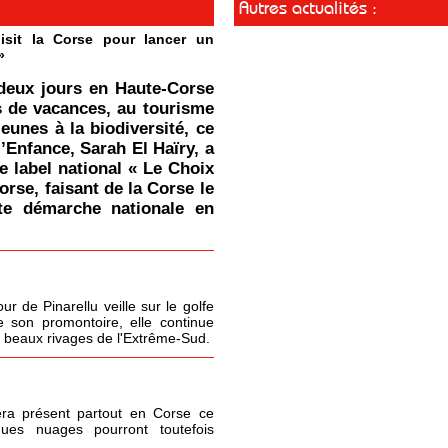
Autres actualités :
isit la Corse pour lancer un
»
deux jours en Haute-Corse
s de vacances, au tourisme
jeunes à la biodiversité, ce
l’Enfance, Sarah El Haïry, a
le label national « Le Choix
orse, faisant de la Corse le
tte démarche nationale en
r de Pinarellu veille sur le golfe
 son promontoire, elle continue
s beaux rivages de l'Extrême-Sud.
era présent partout en Corse ce
ques nuages pourront toutefois