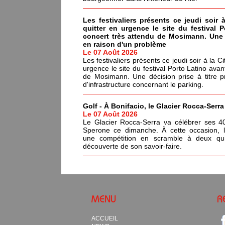
Les festivaliers présents ce jeudi soir 
quitter en urgence le site du festival 
concert très attendu de Mosimann. Une d
en raison d'un problème
Le 07 Août 2026
Les festivaliers présents ce jeudi soir à la C
urgence le site du festival Porto Latino avan
de Mosimann. Une décision prise à titre p
d'infrastructure concernant le parking.
Golf - À Bonifacio, le Glacier Rocca-Serr
Le 07 Août 2026
Le Glacier Rocca-Serra va célébrer ses 4
Sperone ce dimanche. À cette occasion, l'i
une compétition en scramble à deux qui
découverte de son savoir-faire.
MENU
R
ACCUEIL