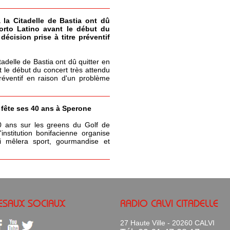
à la Citadelle de Bastia ont dû
Porto Latino avant le début du
écision prise à titre préventif
itadelle de Bastia ont dû quitter en
t le début du concert très attendu
réventif en raison d'un problème
a fête ses 40 ans à Sperone
0 ans sur les greens du Golf de
nstitution bonifacienne organise
 mêlera sport, gourmandise et
ESAUX SOCIAUX
RADIO CALVI CITADELLE
27 Haute Ville - 20260 CALVI