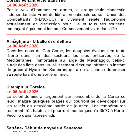
Corses venant vivre dans l'île
Le 06 Août 2026
Par la voix d'hommes en armes, le groupuscule clandestin
indépendantiste Front de libération nationale corse - Union des
Combattants (FLNC-UC) a vivement rejeté l'autonomie
actuellement en discussion pour l'île et tous ses soutiens,
menaçant également les non-Corses venant vivre dans l'île.
A màghjina - U ballu di u delfinu
Le 06 Août 2026
Dans les eaux du Cap Corse, les dauphins évoluent en toute
liberté dans l'un des secteurs les plus préservés de la
Méditerranée. Immortalisé au large de Macinaggio, celui-ci
surgit des flots dans un jaillissement d'écume, offrant un instant
de grâce à Hyacinthe Sambroni qui a eu la chance de croiser
sa route lors d'une sortie en mer.
U tempu in Corsica
Le 06 Août 2026
Le soleil dominera largement sur l'ensemble de la Corse ce
jeudi, malgré quelques orages qui pourront se développer sur
les reliefs en deuxième partie de journée. Les températures
resteront très hautes, et pourront monter jusqu'à 35°C à Porto-
Vecchio dans l'après-midi.
Sartène- Début de noyade à Senetosa