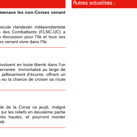
Autres actualités :
t menace les non-Corses venant
cule clandestin indépendantiste
ion des Combattants (FLNC-UC) a
 discussion pour l'île et tous ses
 venant vivre dans l'île.
oluent en toute liberté dans l'un
terranée. Immortalisé au large de
 jaillissement d'écume, offrant un
 eu la chance de croiser sa route
le de la Corse ce jeudi, malgré
sur les reliefs en deuxième partie
très hautes, et pourront monter
di.