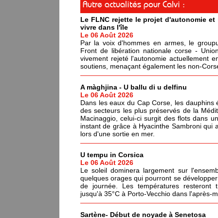
Autre actualités pour Calvi :
Le FLNC rejette le projet d'autonomie e
vivre dans l'île
Le 06 Août 2026
Par la voix d'hommes en armes, le groupus
Front de libération nationale corse - Un
vivement rejeté l'autonomie actuellement en
soutiens, menaçant également les non-Corses
A màghjina - U ballu di u delfinu
Le 06 Août 2026
Dans les eaux du Cap Corse, les dauphins év
des secteurs les plus préservés de la Médi
Macinaggio, celui-ci surgit des flots dans un
instant de grâce à Hyacinthe Sambroni qui a
lors d'une sortie en mer.
U tempu in Corsica
Le 06 Août 2026
Le soleil dominera largement sur l'ensemb
quelques orages qui pourront se développer 
de journée. Les températures resteront 
jusqu'à 35°C à Porto-Vecchio dans l'après-mi
Sartène- Début de noyade à Senetosa