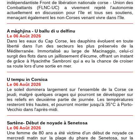
indépendantiste Front de libération nationale corse - Union des
Combattants (FLNC-UC) a vivement rejeté l'autonomie
actuellement en discussion pour l'île et tous ses soutiens,
menaçant également les non-Corses venant vivre dans l'île.
A màghjina - U ballu di u delfinu
Le 06 Août 2026
Dans les eaux du Cap Corse, les dauphins évoluent en toute
liberté dans l'un des secteurs les plus préservés de la
Méditerranée. Immortalisé au large de Macinaggio, celui-ci
surgit des flots dans un jaillissement d'écume, offrant un instant
de grâce à Hyacinthe Sambroni qui a eu la chance de croiser
sa route lors d'une sortie en mer.
U tempu in Corsica
Le 06 Août 2026
Le soleil dominera largement sur l'ensemble de la Corse ce
jeudi, malgré quelques orages qui pourront se développer sur
les reliefs en deuxième partie de journée. Les températures
resteront très hautes, et pourront monter jusqu'à 35°C à Porto-
Vecchio dans l'après-midi.
Sartène- Début de noyade à Senetosa
Le 06 Août 2026
Une femme de 80 ans a été victime d'un début de noyade ce
mercredi matin sur la plage du phare de Senetosa, sur la