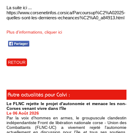
La suite ici ...
https://www.corsenetinfos.corsica/Parcoursup%C2%A02025-
quelles-sont-les-dernieres-echeances%C2%A0_a84913.html
Plus d'informations, cliquer ici
RETOUR
Autre actualités pour Calvi :
Le FLNC rejette le projet d'autonomie et menace les non-
Corses venant vivre dans l'île
Le 06 Août 2026
Par la voix d'hommes en armes, le groupuscule clandestin
indépendantiste Front de libération nationale corse - Union des
Combattants (FLNC-UC) a vivement rejeté l'autonomie
actuellement en discussion pour l'île et tous ses soutiens,