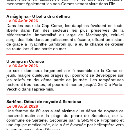
menaçant également les non-Corses venant vivre dans l'île.
A màghjina - U ballu di u delfinu
Le 06 Août 2026
Dans les eaux du Cap Corse, les dauphins évoluent en toute
liberté dans l'un des secteurs les plus préservés de la
Méditerranée. Immortalisé au large de Macinaggio, celui-ci
surgit des flots dans un jaillissement d'écume, offrant un instant
de grâce à Hyacinthe Sambroni qui a eu la chance de croiser
sa route lors d'une sortie en mer.
U tempu in Corsica
Le 06 Août 2026
Le soleil dominera largement sur l'ensemble de la Corse ce
jeudi, malgré quelques orages qui pourront se développer sur
les reliefs en deuxième partie de journée. Les températures
resteront très hautes, et pourront monter jusqu'à 35°C à Porto-
Vecchio dans l'après-midi.
Sartène- Début de noyade à Senetosa
Le 06 Août 2026
Une femme de 80 ans a été victime d'un début de noyade ce
mercredi matin sur la plage du phare de Senetosa, sur la
commune de Sartène. Secourue par la SNSM de Propriano et
une équipe médicalisée, elle a été évacuée par hélicoptère vers
le centre hospitalier d'Ajaccio.