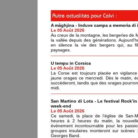
Autre actualités pour Calvi :
A màghjina - Induve campa a memoria di i
Le 05 Août 2026
Au creux de la montagne, les bergeries de Me
la vallée depuis des générations. Aujourd'h
en silence la vie des bergers qui, au f
paysages.
U tempu in Corsica
Le 05 Août 2026
La Corse est toujours placée en vigilance
jaune orages ce mercredi. Dès le matin, é
succèderont, tandis que des orages pourront é
midi.
San Martino di Lota - Le festival Rock’in
week-end
Le 05 Août 2026
Ce samedi, la place de l’église de San-Ma
heures à 2 heures du matin, la nouvell
événement incontournable pour les passi
groupes insulaires monteront sur scènes
Georges Band.