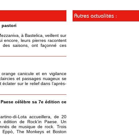
Autres actualités :
 pastori
zzaniva, à Bastelica, veillent sur
ui encore, leurs pierres racontent
il des saisons, ont façonné ces
 orange canicule et en vigilance
claircies et passages nuageux se
clater sur le relief dans l’après-
 Paese célèbre sa 7e édition ce
rtino-di-Lota accueillera, de 20
e édition de Rock‘in Paese. Un
onnés de musique de rock. Trois
 : Eppò, The Monkeys et Boston