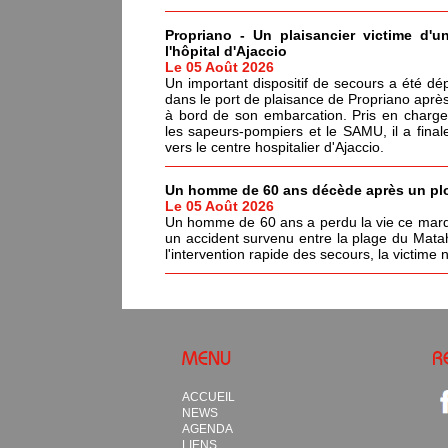
Propriano - Un plaisancier victime d'u
l'hôpital d'Ajaccio
Le 05 Août 2026
Un important dispositif de secours a été dé
dans le port de plaisance de Propriano après
à bord de son embarcation. Pris en charge
les sapeurs-pompiers et le SAMU, il a fina
vers le centre hospitalier d'Ajaccio.
Un homme de 60 ans décède après un pl
Le 05 Août 2026
Un homme de 60 ans a perdu la vie ce mardi
un accident survenu entre la plage du Matah
l'intervention rapide des secours, la victime
MENU
R
ACCUEIL
NEWS
AGENDA
LIENS