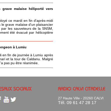
n grave malaise héliporté vers
ployé ce mardi en fin d'après-midi
 le grave malaise d'un plaisancier
 par les sauveteurs de la SNSM,
lement été évacué par hélicoptère
ongeon à Lumiu
 en fin de journée à Lumiu après
ari et la tour de Caldanu. Malgré
 n'a pas pu être réanimée.
ESAUX SOCIAUX
RADIO CALVI CITADELLE
27 Haute Ville - 20260 CALVI
Tél. 09 61 47 28 17