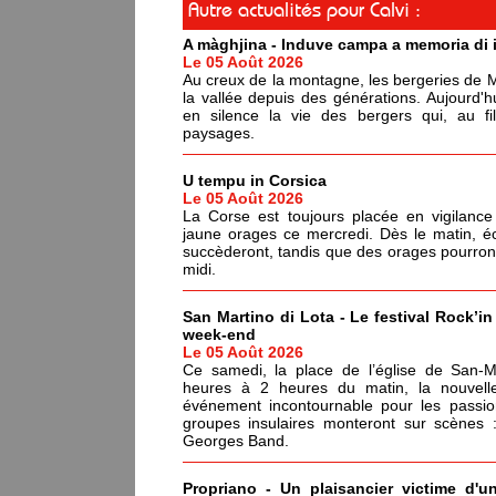
Autre actualités pour Calvi :
A màghjina - Induve campa a memoria di i
Le 05 Août 2026
Au creux de la montagne, les bergeries de Me
la vallée depuis des générations. Aujourd'h
en silence la vie des bergers qui, au f
paysages.
U tempu in Corsica
Le 05 Août 2026
La Corse est toujours placée en vigilance
jaune orages ce mercredi. Dès le matin, é
succèderont, tandis que des orages pourront é
midi.
San Martino di Lota - Le festival Rock’in
week-end
Le 05 Août 2026
Ce samedi, la place de l’église de San-Ma
heures à 2 heures du matin, la nouvell
événement incontournable pour les passi
groupes insulaires monteront sur scènes
Georges Band.
Propriano - Un plaisancier victime d'u