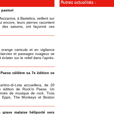
Autres actualités :
 pastori
zzaniva, à Bastelica, veillent sur
ui encore, leurs pierres racontent
il des saisons, ont façonné ces
 orange canicule et en vigilance
claircies et passages nuageux se
clater sur le relief dans l’après-
 Paese célèbre sa 7e édition ce
rtino-di-Lota accueillera, de 20
e édition de Rock‘in Paese. Un
onnés de musique de rock. Trois
 : Eppò, The Monkeys et Boston
n grave malaise héliporté vers