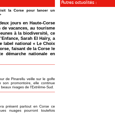
Autres actualités :
isit la Corse pour lancer un
»
deux jours en Haute-Corse
s de vacances, au tourisme
jeunes à la biodiversité, ce
l’Enfance, Sarah El Haïry, a
le label national « Le Choix
orse, faisant de la Corse le
tte démarche nationale en
r de Pinarellu veille sur le golfe
 son promontoire, elle continue
s beaux rivages de l'Extrême-Sud.
era présent partout en Corse ce
ques nuages pourront toutefois