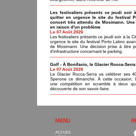
Les festivaliers présents ce jeudi soir 
quitter en urgence le site du festival 
concert très attendu de Mosimann. Une d
en raison d'un problème
Le 07 Août 2026
Les festivaliers présents ce jeudi soir à la C
urgence le site du festival Porto Latino avan
de Mosimann. Une décision prise à titre p
d'infrastructure concernant le parking.
Golf - À Bonifacio, le Glacier Rocca-Serr
Le 07 Août 2026
Le Glacier Rocca-Serra va célébrer ses 4
Sperone ce dimanche. À cette occasion, l'i
une compétition en scramble à deux qui
découverte de son savoir-faire.
MENU
R
ACCUEIL