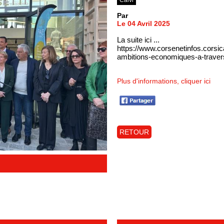
Par
Le 04 Avril 2025
La suite ici ...
https://www.corsenetinfos.corsi
ambitions-economiques-a-travers
Plus d'informations, cliquer ici
RETOUR