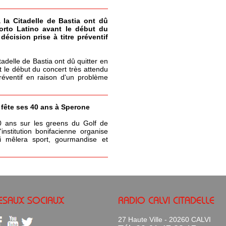
à la Citadelle de Bastia ont dû
Porto Latino avant le début du
écision prise à titre préventif
itadelle de Bastia ont dû quitter en
t le début du concert très attendu
réventif en raison d'un problème
a fête ses 40 ans à Sperone
0 ans sur les greens du Golf de
nstitution bonifacienne organise
 mêlera sport, gourmandise et
ESAUX SOCIAUX
RADIO CALVI CITADELLE
27 Haute Ville - 20260 CALVI