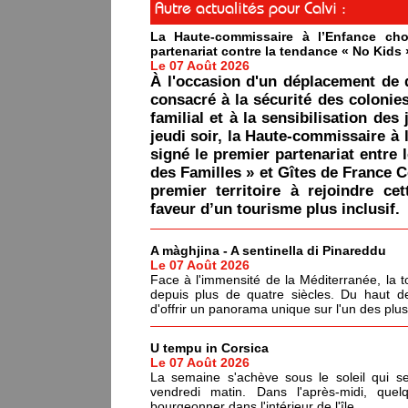
Autre actualités pour Calvi :
La Haute-commissaire à l’Enfance cho
partenariat contre la tendance « No Kids 
Le 07 Août 2026
À l'occasion d'un déplacement de 
consacré à la sécurité des colonie
familial et à la sensibilisation des 
jeudi soir, la Haute-commissaire à 
signé le premier partenariat entre 
des Familles » et Gîtes de France C
premier territoire à rejoindre ce
faveur d’un tourisme plus inclusif.
A màghjina - A sentinella di Pinareddu
Le 07 Août 2026
Face à l'immensité de la Méditerranée, la tou
depuis plus de quatre siècles. Du haut de
d'offrir un panorama unique sur l'un des plu
U tempu in Corsica
Le 07 Août 2026
La semaine s'achève sous le soleil qui s
vendredi matin. Dans l'après-midi, quel
bourgeonner dans l'intérieur de l'île.