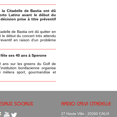
à la Citadelle de Bastia ont dû
Porto Latino avant le début du
écision prise à titre préventif
itadelle de Bastia ont dû quitter en
t le début du concert très attendu
réventif en raison d'un problème
a fête ses 40 ans à Sperone
0 ans sur les greens du Golf de
nstitution bonifacienne organise
 mêlera sport, gourmandise et
ESAUX SOCIAUX
RADIO CALVI CITADELLE
27 Haute Ville - 20260 CALVI