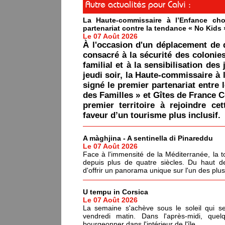
Autre actualités pour Calvi :
La Haute-commissaire à l’Enfance cho
partenariat contre la tendance « No Kids 
Le 07 Août 2026
À l'occasion d'un déplacement de 
consacré à la sécurité des colonie
familial et à la sensibilisation des 
jeudi soir, la Haute-commissaire à 
signé le premier partenariat entre 
des Familles » et Gîtes de France C
premier territoire à rejoindre ce
faveur d’un tourisme plus inclusif.
A màghjina - A sentinella di Pinareddu
Le 07 Août 2026
Face à l'immensité de la Méditerranée, la tou
depuis plus de quatre siècles. Du haut de
d'offrir un panorama unique sur l'un des plu
U tempu in Corsica
Le 07 Août 2026
La semaine s'achève sous le soleil qui s
vendredi matin. Dans l'après-midi, quel
bourgeonner dans l'intérieur de l'île.