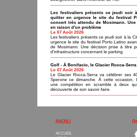
Les festivaliers présents ce jeudi soir 
quitter en urgence le site du festival 
concert très attendu de Mosimann. Une d
en raison d'un problème
Le 07 Août 2026
Les festivaliers présents ce jeudi soir à la C
urgence le site du festival Porto Latino avan
de Mosimann. Une décision prise à titre p
d'infrastructure concernant le parking.
Golf - À Bonifacio, le Glacier Rocca-Serr
Le 07 Août 2026
Le Glacier Rocca-Serra va célébrer ses 4
Sperone ce dimanche. À cette occasion, l'i
une compétition en scramble à deux qui
découverte de son savoir-faire.
MENU
R
ACCUEIL