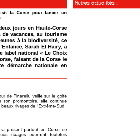
Autres actualités :
isit la Corse pour lancer un
»
deux jours en Haute-Corse
s de vacances, au tourisme
jeunes à la biodiversité, ce
l’Enfance, Sarah El Haïry, a
le label national « Le Choix
orse, faisant de la Corse le
tte démarche nationale en
r de Pinarellu veille sur le golfe
 son promontoire, elle continue
s beaux rivages de l'Extrême-Sud.
era présent partout en Corse ce
ques nuages pourront toutefois