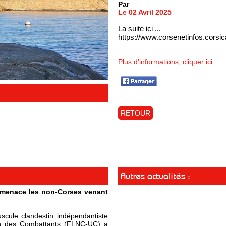
Par
Le 02 Avril 2025
La suite ici ...
https://www.corsenetinfos.cors
Plus d'informations, cliquer ici
RETOUR
Autres actualités :
t menace les non-Corses venant
cule clandestin indépendantiste
ion des Combattants (FLNC-UC) a