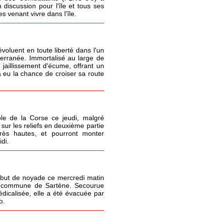
 discussion pour l'île et tous ses
 venant vivre dans l'île.
oluent en toute liberté dans l'un
terranée. Immortalisé au large de
 jaillissement d'écume, offrant un
 eu la chance de croiser sa route
le de la Corse ce jeudi, malgré
sur les reliefs en deuxième partie
très hautes, et pourront monter
di.
but de noyade ce mercredi matin
la commune de Sartène. Secourue
icalisée, elle a été évacuée par
o.