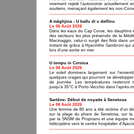
vivement rejeté l'autonomie actuellement en
soutiens, menaçant également les non-Corses
A màghjina - U ballu di u delfinu
Le 06 Août 2026
Dans les eaux du Cap Corse, les dauphins év
des secteurs les plus préservés de la Médi
Macinaggio, celui-ci surgit des flots dans un
instant de grâce à Hyacinthe Sambroni qui a
lors d'une sortie en mer.
U tempu in Corsica
Le 06 Août 2026
Le soleil dominera largement sur l'ensemb
quelques orages qui pourront se développer 
de journée. Les températures resteront 
jusqu'à 35°C à Porto-Vecchio dans l'après-mi
Sartène- Début de noyade à Senetosa
Le 06 Août 2026
Une femme de 80 ans a été victime d'un dé
sur la plage du phare de Senetosa, sur 
par la SNSM de Propriano et une équipe méd
hélicoptère vers le centre hospitalier d'Ajacci