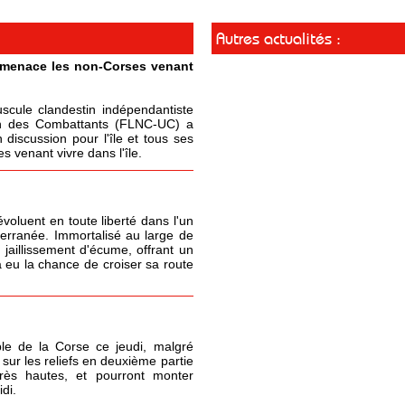
Autres actualités :
t menace les non-Corses venant
cule clandestin indépendantiste
ion des Combattants (FLNC-UC) a
 discussion pour l'île et tous ses
 venant vivre dans l'île.
oluent en toute liberté dans l'un
terranée. Immortalisé au large de
 jaillissement d'écume, offrant un
 eu la chance de croiser sa route
le de la Corse ce jeudi, malgré
sur les reliefs en deuxième partie
très hautes, et pourront monter
di.