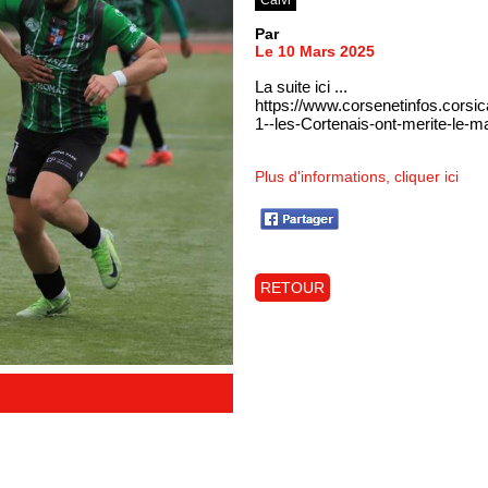
Par
Le 10 Mars 2025
La suite ici ...
https://www.corsenetinfos.corsi
1--les-Cortenais-ont-merite-le-m
Plus d'informations, cliquer ici
RETOUR