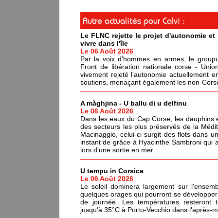
Autre actualités pour Calvi :
Le FLNC rejette le projet d'autonomie e
vivre dans l'île
Le 06 Août 2026
Par la voix d'hommes en armes, le groupus
Front de libération nationale corse - Un
vivement rejeté l'autonomie actuellement en
soutiens, menaçant également les non-Corses
A màghjina - U ballu di u delfinu
Le 06 Août 2026
Dans les eaux du Cap Corse, les dauphins év
des secteurs les plus préservés de la Médi
Macinaggio, celui-ci surgit des flots dans un
instant de grâce à Hyacinthe Sambroni qui a
lors d'une sortie en mer.
U tempu in Corsica
Le 06 Août 2026
Le soleil dominera largement sur l'ensemb
quelques orages qui pourront se développer 
de journée. Les températures resteront 
jusqu'à 35°C à Porto-Vecchio dans l'après-mi