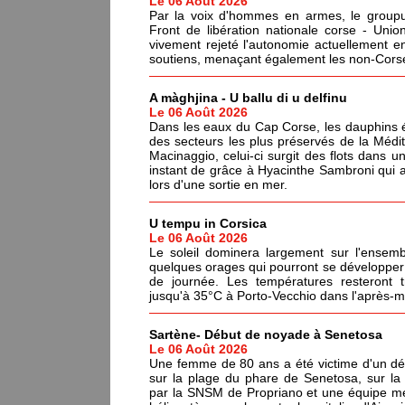
Le 06 Août 2026
Par la voix d'hommes en armes, le groupus
Front de libération nationale corse - Un
vivement rejeté l'autonomie actuellement en
soutiens, menaçant également les non-Corses
A màghjina - U ballu di u delfinu
Le 06 Août 2026
Dans les eaux du Cap Corse, les dauphins év
des secteurs les plus préservés de la Médi
Macinaggio, celui-ci surgit des flots dans un
instant de grâce à Hyacinthe Sambroni qui a
lors d'une sortie en mer.
U tempu in Corsica
Le 06 Août 2026
Le soleil dominera largement sur l'ensemb
quelques orages qui pourront se développer 
de journée. Les températures resteront 
jusqu'à 35°C à Porto-Vecchio dans l'après-mi
Sartène- Début de noyade à Senetosa
Le 06 Août 2026
Une femme de 80 ans a été victime d'un dé
sur la plage du phare de Senetosa, sur 
par la SNSM de Propriano et une équipe méd