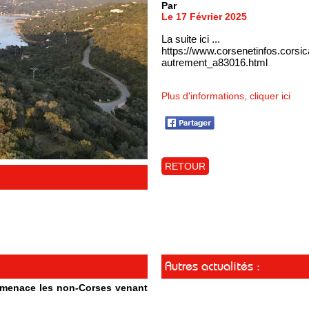
Par
Le 17 Février 2025
La suite ici ...
https://www.corsenetinfos.corsica
autrement_a83016.html
Plus d'informations, cliquer ici
RETOUR
Autres actualités :
t menace les non-Corses venant