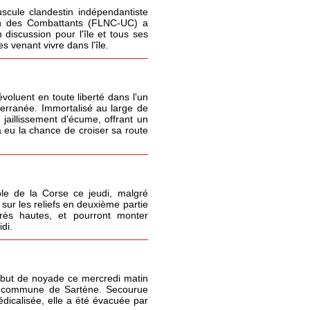
cule clandestin indépendantiste
ion des Combattants (FLNC-UC) a
 discussion pour l'île et tous ses
 venant vivre dans l'île.
oluent en toute liberté dans l'un
terranée. Immortalisé au large de
 jaillissement d'écume, offrant un
 eu la chance de croiser sa route
le de la Corse ce jeudi, malgré
sur les reliefs en deuxième partie
très hautes, et pourront monter
di.
but de noyade ce mercredi matin
la commune de Sartène. Secourue
icalisée, elle a été évacuée par