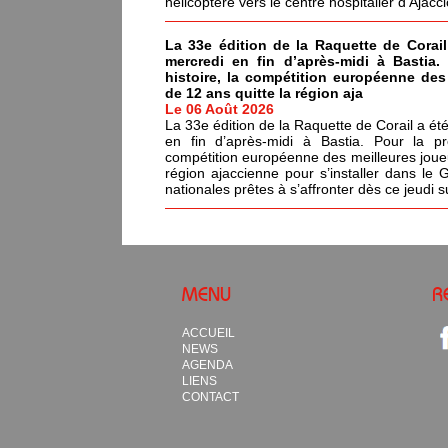
hélicoptère vers le centre hospitalier d'Ajacci
La 33e édition de la Raquette de Corail
mercredi en fin d’après-midi à Bastia.
histoire, la compétition européenne de
de 12 ans quitte la région aja
Le 06 Août 2026
La 33e édition de la Raquette de Corail a été
en fin d’après-midi à Bastia. Pour la pr
compétition européenne des meilleures joue
région ajaccienne pour s’installer dans le 
nationales prêtes à s’affronter dès ce jeudi s
MENU
R
ACCUEIL
NEWS
AGENDA
LIENS
CONTACT