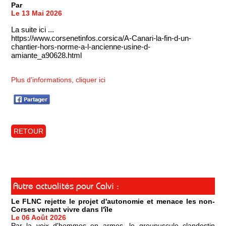
Par
Le 13 Mai 2026
La suite ici ...
https://www.corsenetinfos.corsica/A-Canari-la-fin-d-un-
chantier-hors-norme-a-l-ancienne-usine-d-
amiante_a90628.html
Plus d'informations, cliquer ici
RETOUR
Autre actualités pour Calvi :
Le FLNC rejette le projet d'autonomie et menace les non-
Corses venant vivre dans l'île
Le 06 Août 2026
Par la voix d'hommes en armes, le groupuscule clandestin