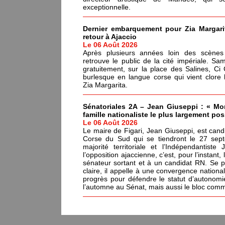
exceptionnelle.
Dernier embarquement pour Zia Margarita
retour à Ajaccio
Le 06 Août 2026
Après plusieurs années loin des scènes 
retrouve le public de la cité impériale. Sa
gratuitement, sur la place des Salines, C
burlesque en langue corse qui vient clore 
Zia Margarita.
Sénatoriales 2A – Jean Giuseppi : « Mon
famille nationaliste le plus largement pos
Le 06 Août 2026
Le maire de Figari, Jean Giuseppi, est cand
Corse du Sud qui se tiendront le 27 sep
majorité territoriale et l’Indépendantiste
l’opposition ajaccienne, c’est, pour l’instant,
sénateur sortant et à un candidat RN. Se 
claire, il appelle à une convergence nationa
progrès pour défendre le statut d’autonomi
l’automne au Sénat, mais aussi le bloc communa