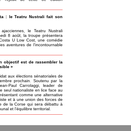
 : le Teatru Nustrali fait son
ajacciennes, le Teatru Nustrali
medi 8 août, la troupe présentera
i Costa U Low Cost, une comédie
les aventures de l'incontournable
 objectif est de rassembler la
sible »
idat aux élections sénatoriales de
tembre prochain. Soutenu par la
 Jean-Paul Carrolaggi, leader de
 le seul nationaliste en lice face au
présentant comme une alternative
liste et à une union des forces de
e de la Corse qui sera débattu à
l et l’équilibre territorial.