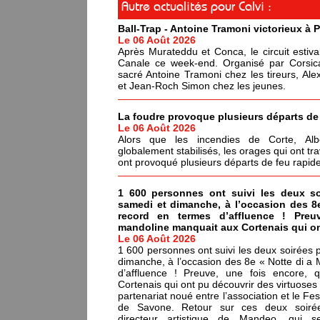
Autre actualités pour Calvi :
Ball-Trap - Antoine Tramoni victorieux à P
Le 06 Août 2026
Après Murateddu et Conca, le circuit estival 
Canale ce week-end. Organisé par Corsic
sacré Antoine Tramoni chez les tireurs, Al
et Jean-Roch Simon chez les jeunes.
La foudre provoque plusieurs départs de
Le 06 Août 2026
Alors que les incendies de Corte, Alb
globalement stabilisés, les orages qui ont t
ont provoqué plusieurs départs de feu rapid
1 600 personnes ont suivi les deux s
samedi et dimanche, à l’occasion des 8
record en termes d’affluence ! Preu
mandoline manquait aux Cortenais qui o
Le 06 Août 2026
1 600 personnes ont suivi les deux soirées
dimanche, à l’occasion des 8e « Notte di a
d’affluence ! Preuve, une fois encore,
Cortenais qui ont pu découvrir des virtuoses
partenariat noué entre l’association et le Fes
de Savone. Retour sur ces deux soirées
directeur artistique de Mandeo, qui s