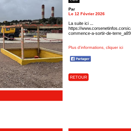
Par
Le 12 Février 2026
La suite ici ...
https://www.corsenetinfos.corsic
commence-a-sortir-de-terre_a89
Plus d'informations, cliquer ici
RETOUR