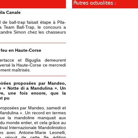
Autres actualités :
ila Canale
de ball-trap faisait étape à Pila-
a Team Ball-Trap, le concours a
exandre Simon chez les chasseurs
 feu en Haute-Corse
ertacce et Biguglia demeurent
raversé la Haute-Corse ce mercredi
ement maîtrisés.
oirées proposées par Mandeo,
e « Notte di a Mandulina ». Un
ve, une fois encore, que la
nt pu
 proposées par Mandeo, samedi et
 Mandulina ». Un record en termes
 que la mandoline manquait aux
 du monde entier, et cela grâce au
tival Internazionale Mandolinistico
 avec Antoine-Marie Leonelli,
e réjouit de cette 8e édition